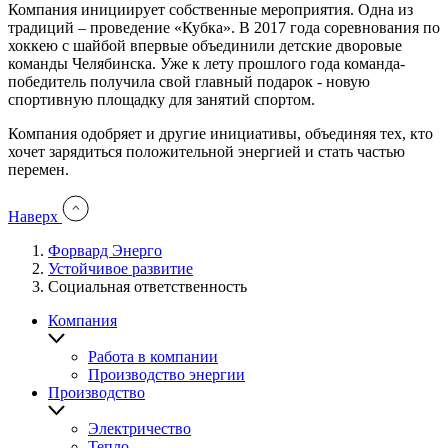
Компания инициирует собственные мероприятия. Одна из
традиций – проведение «Кубка». В 2017 года соревнования по
хоккею с шайбой впервые объединили детские дворовые
команды Челябинска. Уже к лету прошлого года команда-
победитель получила свой главный подарок - новую
спортивную площадку для занятий спортом.
Компания одобряет и другие инициативы, объединяя тех, кто
хочет зарядиться положительной энергией и стать частью
перемен.
Наверх
Форвард Энерго
Устойчивое развитие
You
Социальная
Социальная ответственность
are
ответственность
here:
Компания
Работа в компании
Производство энергии
Производство
Электричество
Тепло