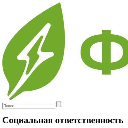
Skip
to
main
content
Социальная ответственность