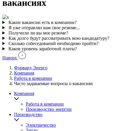
вакансиях
Какие вакансии есть в компании?
Я уже отправлял вам свое резюме...
Получили ли вы мое резюме?
Как долго будут рассматривать мою кандидатуру?
Сколько собеседований необходимо пройти?
Каков уровень заработной платы?
Наверх
Форвард Энерго
Компания
You
Работа в компании
are
Часто
Часто задаваемые вопросы о вакансиях
here:
задаваемые
Компания
вопросы
о
Работа в компании
вакансиях
Производство энергии
Производство
Электричество
Тепло